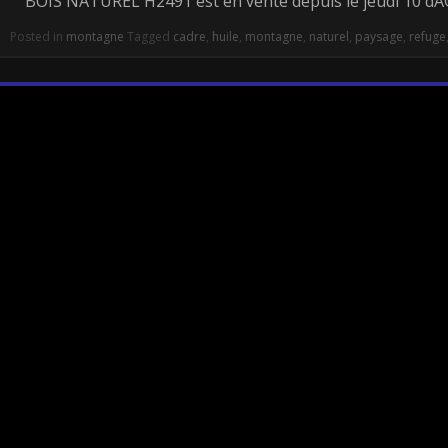
BOIS NATUREL H2491 est en vente depuis le jeudi 10 d
Posted in
montagne
Tagged
cadre
,
huile
,
montagne
,
naturel
,
paysage
,
refuge