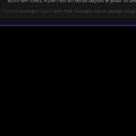
BOIS NATUREL H2491 est en vente depuis le jeudi 10 d
Posted in
montagne
Tagged
cadre
,
huile
,
montagne
,
naturel
,
paysage
,
refuge